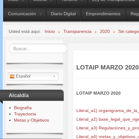
Comunicación
Diario Digital
Emprendimientos
Reg
Usted está aquí:
Inicio
Transparencia
2020
Sin catego
Buscar...
LOTAIP MARZO 2020
Español
LOTAIP MARZO 2020
Alcaldía
Biografía
Literal_a1) organigrama_de_la_
Trayectoria
Literal_a2) base_legal_que_rige
Metas y Objetivos
Literal_a3) Regulaciones_y_pr
Literal_a4) metas_y_objetivos_