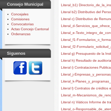
Consejo Municipal
Literal_b1) Directorio_de_la_ins
Literal b2) Distributivo del Per
Concejales
Literal c) Distributivo de Rem
Comisiones
Convocatorias
Literal_d-Servicios_que_ofrec
Actas Concejo Cantonal
Literal_e-Texto_integro_de_con
Ordenanzas
Literal_f1-Formularios_o_forma
Literal_f2-Formulario_solicitu
Siguenos
Literal g) Presupuesto de la Ins
Literal h) Resultado de auditori
Literal i) Contrataciones Public
Literal_j-Empresas_y_persona
Literal_k-Planes_y_programas
Literal l) Contratos de créditos
Literal_m-Mecanismos_de_rend
Literal n) Viáticos Informe de tr
Literal_o-Responsable_de_aten