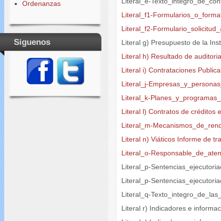
Literal_e-Texto_integro_de_con
Ordenanzas
Literal_f1-Formularios_o_forma
Literal_f2-Formulario_solicitu
Siguenos
Literal g) Presupuesto de la Ins
Literal h) Resultado de auditori
Literal i) Contrataciones Public
Literal_j-Empresas_y_persona
Literal_k-Planes_y_programas
Literal l) Contratos de créditos
Literal_m-Mecanismos_de_rend
Literal n) Viáticos Informe de tr
Literal_o-Responsable_de_aten
Literal_p-Sentencias_ejecutori
Literal_p-Sentencias_ejecutori
Literal_q-Texto_integro_de_las
Literal r) Indicadores e informa