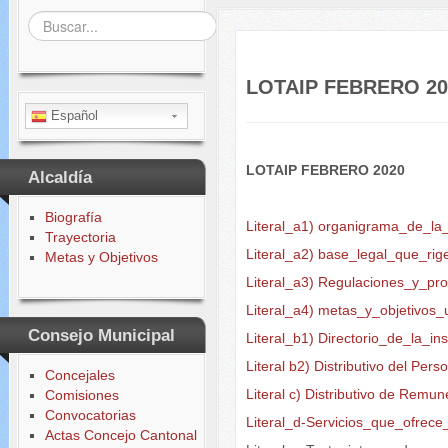
Buscar...
LOTAIP FEBRERO 20
Español
LOTAIP FEBRERO 2020
Alcaldía
Biografía
Literal_a1) organigrama_de_la_
Trayectoria
Literal_a2) base_legal_que_rige
Metas y Objetivos
Literal_a3) Regulaciones_y_pr
Literal_a4) metas_y_objetivos_
Consejo Municipal
Literal_b1) Directorio_de_la_ins
Literal b2) Distributivo del Per
Concejales
Literal c) Distributivo de Rem
Comisiones
Convocatorias
Literal_d-Servicios_que_ofrec
Actas Concejo Cantonal