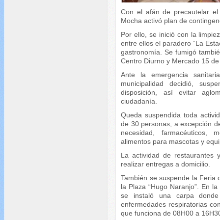
Con el afán de precautelar el
Mocha activó plan de contingenc
Por ello, se inició con la limpi
entre ellos el paradero “La Esta
gastronomía. Se fumigó también
Centro Diurno y Mercado 15 de
Ante la emergencia sanitari
municipalidad decidió, susp
disposición, así evitar agl
ciudadanía.
Queda suspendida toda activi
de 30 personas, a excepción d
necesidad, farmacéuticos, mé
alimentos para mascotas y equ
La actividad de restaurantes 
realizar entregas a domicilio.
También se suspende la Feria 
la Plaza “Hugo Naranjo”. En la
se instaló una carpa donde
enfermedades respiratorias con e
que funciona de 08H00 a 16H30