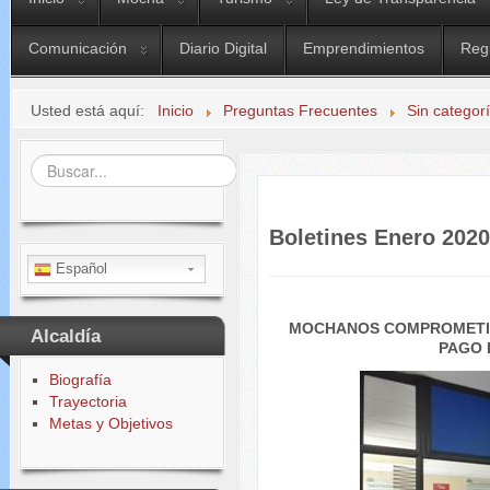
Comunicación
Diario Digital
Emprendimientos
Reg
Usted está aquí:
Inicio
Preguntas Frecuentes
Sin categor
Buscar...
Boletines Enero 202
Español
MOCHANOS COMPROMETID
Alcaldía
PAGO 
Biografía
Trayectoria
Metas y Objetivos