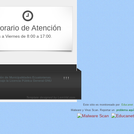
orario de Atención
s a Viernes de 8:00 a 17:00.
↑↑↑
ión de Municipalidades Ecuatorianas.
 bajo la Licencia Pública General GNU
Template designed by LernVid.com
Este sitio es monitoreado por
Educanet
Malware y Virus Scan. Reportar un
problema aquí