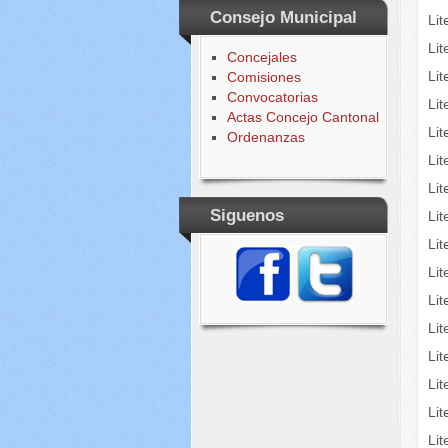
Consejo Municipal
Lit
Lit
Concejales
Li
Comisiones
Convocatorias
Li
Actas Concejo Cantonal
Li
Ordenanzas
Li
Lit
Siguenos
Lit
Li
Lit
Lit
Li
Li
Li
Lit
Li