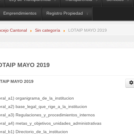
Emprendimientos
Registro Propiedad
ncejo Cantonal
Sin categoría
LOTAIP MAYO 2019
OTAIP MAYO 2019
TAIP MAYO 2019
eral_a1) organigrama_de_la_institucion
eral_a2) base_legal_que_rige_a_la_institucion
teral_a3) Regulaciones_y_procedimientos_internos
teral_a4) metas_y_objetivos_unidades_administrativas
eral_b1) Directorio_de_la_institucion