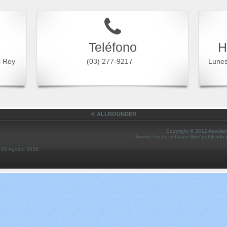
Teléfono
H
l Rey
(03) 277-9217
Lune
© ALLROUNDER
Copyright © 2012 Asociac
Joomla! es un software libre publicado
s 03 Agosto 2026.