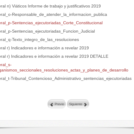
eral n) Viáticos Informe de trabajo y justificativos 2019
teral_o-Responsable_de_atender_la_informacion_publica
teral_p-Sentencias_ejecutoriadas_Corte_Constitucional
teral_p-Sentencias_ejecutoriadas_Funcion_Judicial
teral_q-Texto_integro_de_las_resoluciones
eral r) Indicadores e información a revelar 2019
eral r) Indicadores e información a revelar 2019 DETALLE
eral_s-
ganismos_seccionales_resoluciones_actas_y_planes_de_desarrollo
teral_t-Tribunal_Contencioso_Administrativo_sentencias_ejecutoriadas
.
Previo
Siguiente