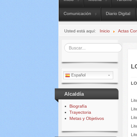
Comunicación
Diario Digital
Usted está aquí:
Inicio
Actas Co
Buscar...
L
Español
LO
Alcaldía
Lit
Biografía
Lit
Trayectoria
Li
Metas y Objetivos
Li
Lit