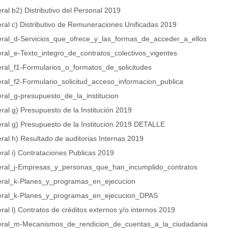
eral b2) Distributivo del Personal 2019
eral c) Distributivo de Remuneraciones Unificadas 2019
teral_d-Servicios_que_ofrece_y_las_formas_de_acceder_a_ellos
teral_e-Texto_integro_de_contratos_colectivos_vigentes
teral_f1-Formularios_o_formatos_de_solicitudes
teral_f2-Formulario_solicitud_acceso_informacion_publica
eral_g-presupuesto_de_la_institucion
eral g) Presupuesto de la Institución 2019
teral g) Presupuesto de la Institución 2019 DETALLE
eral h) Resultado de auditorias Internas 2019
eral i) Contrataciones Publicas 2019
teral_j-Empresas_y_personas_que_han_incumplido_contratos
teral_k-Planes_y_programas_en_ejecucion
teral_k-Planes_y_programas_en_ejecucion_DPAS
eral l) Contratos de créditos externos y/o internos 2019
teral_m-Mecanismos_de_rendicion_de_cuentas_a_la_ciudadania